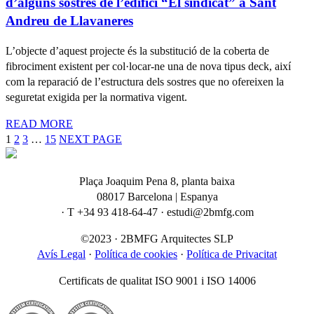
d’alguns sostres de l’edifici “El sindicat” a Sant
Andreu de Llavaneres
L’objecte d’aquest projecte és la substitució de la coberta de
fibrociment existent per col·locar-ne una de nova tipus deck, així
com la reparació de l’estructura dels sostres que no ofereixen la
seguretat exigida per la normativa vigent.
READ MORE
1
2
3
…
15
NEXT PAGE
Plaça Joaquim Pena 8, planta baixa
08017 Barcelona | Espanya
· T +34 93 418-64-47 · estudi@2bmfg.com
©2023 · 2BMFG Arquitectes SLP
Avís Legal
·
Política de cookies
·
Política de Privacitat
Certificats de qualitat ISO 9001 i ISO 14006