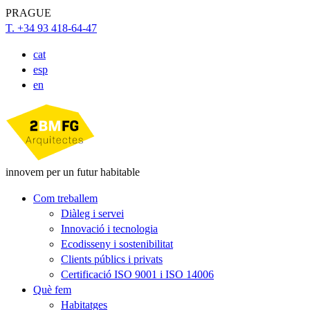
PRAGUE
T. +34 93 418-64-47
cat
esp
en
innovem per un futur habitable
Com treballem
Diàleg i servei
Innovació i tecnologia
Ecodisseny i sostenibilitat
Clients públics i privats
Certificació ISO 9001 i ISO 14006
Què fem
Habitatges