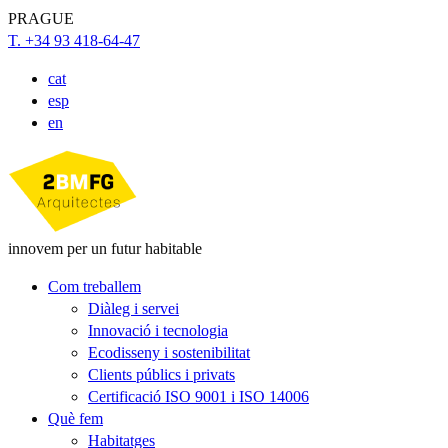
PRAGUE
T. +34 93 418-64-47
cat
esp
en
innovem per un futur habitable
Com treballem
Diàleg i servei
Innovació i tecnologia
Ecodisseny i sostenibilitat
Clients públics i privats
Certificació ISO 9001 i ISO 14006
Què fem
Habitatges