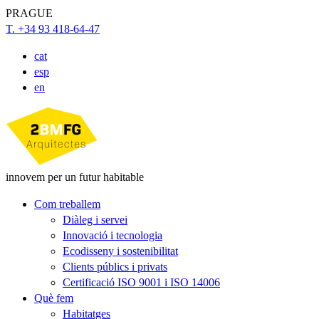
PRAGUE
T. +34 93 418-64-47
cat
esp
en
innovem per un futur habitable
Com treballem
Diàleg i servei
Innovació i tecnologia
Ecodisseny i sostenibilitat
Clients públics i privats
Certificació ISO 9001 i ISO 14006
Què fem
Habitatges