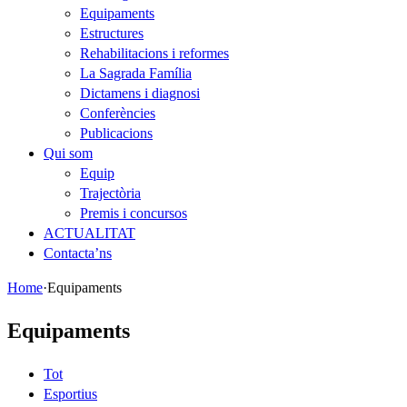
Equipaments
Estructures
Rehabilitacions i reformes
La Sagrada Família
Dictamens i diagnosi
Conferències
Publicacions
Qui som
Equip
Trajectòria
Premis i concursos
ACTUALITAT
Contacta’ns
Home
·
Equipaments
Equipaments
Tot
Esportius