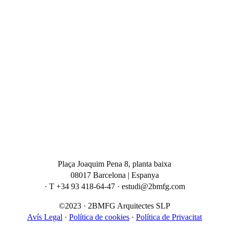
Plaça Joaquim Pena 8, planta baixa
08017 Barcelona | Espanya
· T +34 93 418-64-47 · estudi@2bmfg.com
©2023 · 2BMFG Arquitectes SLP
Avís Legal
·
Política de cookies
·
Política de Privacitat