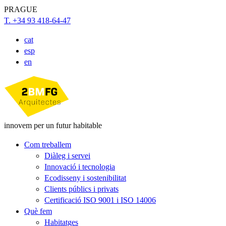
PRAGUE
T. +34 93 418-64-47
cat
esp
en
innovem per un futur habitable
Com treballem
Diàleg i servei
Innovació i tecnologia
Ecodisseny i sostenibilitat
Clients públics i privats
Certificació ISO 9001 i ISO 14006
Què fem
Habitatges