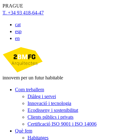
PRAGUE
T. +34 93 418-64-47
cat
esp
en
innovem per un futur habitable
Com treballem
Diàleg i servei
Innovació i tecnologia
Ecodisseny i sostenibilitat
Clients públics i privats
Certificació ISO 9001 i ISO 14006
Què fem
Habitatges