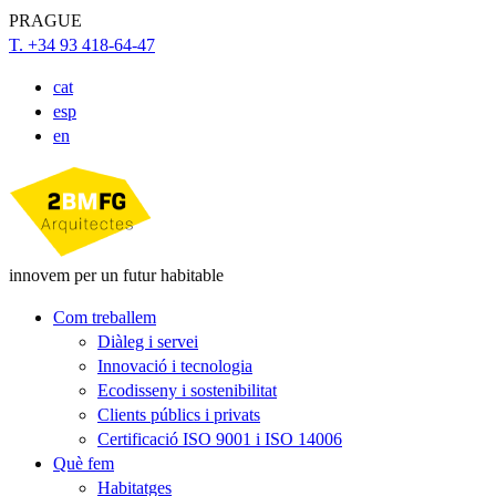
PRAGUE
T. +34 93 418-64-47
cat
esp
en
innovem per un futur habitable
Com treballem
Diàleg i servei
Innovació i tecnologia
Ecodisseny i sostenibilitat
Clients públics i privats
Certificació ISO 9001 i ISO 14006
Què fem
Habitatges