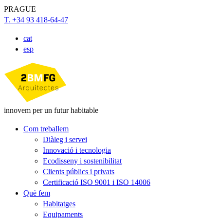
PRAGUE
T. +34 93 418-64-47
cat
esp
innovem per un futur habitable
Com treballem
Diàleg i servei
Innovació i tecnologia
Ecodisseny i sostenibilitat
Clients públics i privats
Certificació ISO 9001 i ISO 14006
Què fem
Habitatges
Equipaments