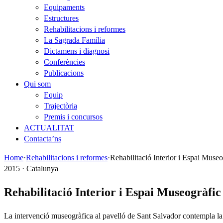
Equipaments
Estructures
Rehabilitacions i reformes
La Sagrada Família
Dictamens i diagnosi
Conferències
Publicacions
Qui som
Equip
Trajectòria
Premis i concursos
ACTUALITAT
Contacta’ns
Home
·
Rehabilitacions i reformes
·
Rehabilitació Interior i Espai Museo
2015 · Catalunya
Rehabilitació Interior i Espai Museogràfic 
La intervenció museogràfica al pavelló de Sant Salvador contempla la s