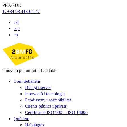
PRAGUE
T. +34 93 418-64-47
cat
esp
en
innovem per un futur habitable
Com treballem
Diàleg i servei
Innovació i tecnologia
Ecodisseny i sostenibilitat
Clients públics i privats
Certificació ISO 9001 i ISO 14006
Què fem
Habitatges