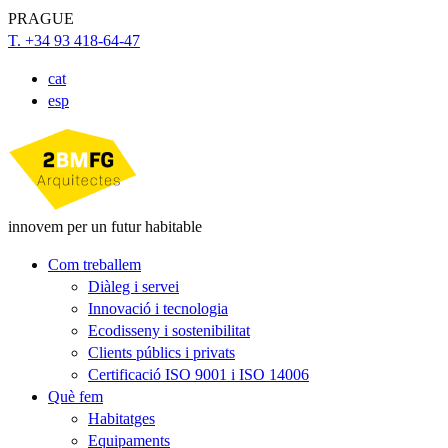
PRAGUE
T. +34 93 418-64-47
cat
esp
innovem per un futur habitable
Com treballem
Diàleg i servei
Innovació i tecnologia
Ecodisseny i sostenibilitat
Clients públics i privats
Certificació ISO 9001 i ISO 14006
Què fem
Habitatges
Equipaments