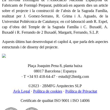
Fabricants de Formigó Preparat, publicarà en aquests dies un article
sobre el projecte i la construcció de l’absis de la Sagrada Família,
realitzat per J. Gomez-Serrano, R. Grima i A. Aguado, de la
Universitat Politècnica de Catalunya; en col·laboració amb R. Espel,
cap d’obra del Temple de la Sagrada Família i C. Buxadé, A.
Buxadé i R. Ferrando de 2 Buxadé, Margarit, Ferrando, S.L.P.
Aquests últims han desenvolupat el capítol 4, que parla dels aspectes
estructurals i de disseny del projecte.
Plaça Joaquim Pena 8, planta baixa
08017 Barcelona | Espanya
· T +34 93 418-64-47 · estudi@2bmfg.com
©2023 · 2BMFG Arquitectes SLP
Avís Legal
·
Política de cookies
·
Política de Privacitat
Certificats de qualitat ISO 9001 i ISO 14006