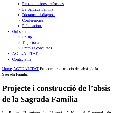
Rehabilitacions i reformes
La Sagrada Família
Dictamens i diagnosi
Conferències
Publicacions
Qui som
Equip
Trajectòria
Premis i concursos
ACTUALITAT
Contacta’ns
Home
·
ACTUALITAT
·
Projecte i construcció de l'absis de la
Sagrada Família
Projecte i construcció de l’absis
de la Sagrada Família
La Revista Hormigón de l’Associació Nacional Espanyola de