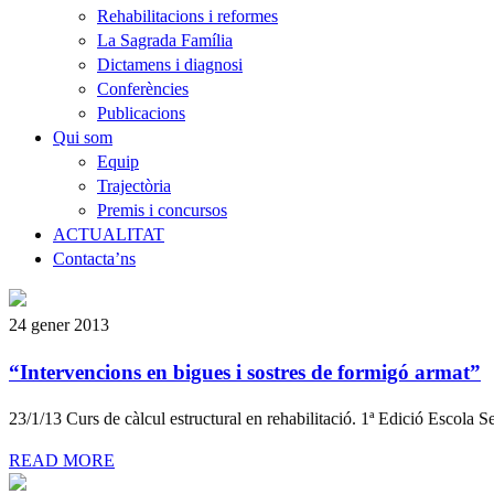
Rehabilitacions i reformes
La Sagrada Família
Dictamens i diagnosi
Conferències
Publicacions
Qui som
Equip
Trajectòria
Premis i concursos
ACTUALITAT
Contacta’ns
24 gener 2013
“Intervencions en bigues i sostres de formigó armat”
23/1/13 Curs de càlcul estructural en rehabilitació. 1ª Edició Escol
READ MORE