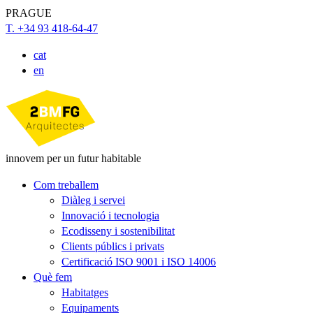
PRAGUE
T. +34 93 418-64-47
cat
en
innovem per un futur habitable
Com treballem
Diàleg i servei
Innovació i tecnologia
Ecodisseny i sostenibilitat
Clients públics i privats
Certificació ISO 9001 i ISO 14006
Què fem
Habitatges
Equipaments