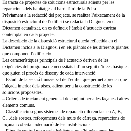
Es tracta de projectes de solucions estructurals adients per les
reparacions dels habitatges al barri Turó de la Peira.
Prèviament a la redacció del projecte, se realitza l’aixecament de la
disposició estructural de l’edifici i se redacta la Diagnosi en el
Dictamen actualitzat, on es defineix l’àmbit d’actuació estricta
contemplat en cada projecte.
La descripció de la disposició estructural queda reflectida en el
Dictamen inclòs a la Diagnosi i en els plànols de les diferents plantes
que componen l’edificació.
Les característiques principals de l’actuació deriven de les
exigències del programa de necessitats i d’un seguit d’idees bàsiques
que guien el procés de disseny de cada intervenció:
– Estudi de la secció transversal de l’edifici que permet apreciar que
l’alçada interior dels pisos, adient per a la construcció de les
solucions proposades.
– Criteris de tractament generals i de conjunt per a les façanes i altres
elements comuns.
– Classificació segons sistemes de reparació diferenciats en A, B,
C…dels sostres, reforçaments dels murs de càrrega, reparacions de
façana i coberta i adequació de les instal·lacions.
– Fitxa de control per a cada habitatge, on s’hi relacionen les