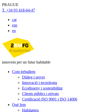
PRAGUE
T. +34 93 418-64-47
cat
esp
en
innovem per un futur habitable
Com treballem
Diàleg i servei
Innovació i tecnologia
Ecodisseny i sostenibilitat
Clients públics i privats
Certificació ISO 9001 i ISO 14006
Què fem
Habitatges