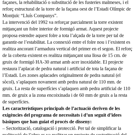
façanes, la rehabilitació o substitució de les fusteries malmeses, i el
reforç estructural de la torre de la façana oest de l’Estadi Olímpic de
Montjuïc “Lluís Companys”.
La intervenció del 1992 va reforçar parcialment la torre existent
mitjançant un folre interior de formigó armat. Aquest projecte
proposa estendre aquest folre a tota l’alçada de la torre per tal de
garantir-ne l’estabilitat. La connexió entre el folre nou i l’existent es
realitza ancorant l’armadura vertical del primer en el segon. El reforç
de la coberta existent es realitza mitjançant una llosa de 15 cm. de
gruix de formigó HA-30 armat amb acer inoxidable. El projecte
restaura l’aplacat de pedra natural i artificial de tota la façana de
l’Estadi. Les zones aplacades originalment de pedra natural (el
sòcol), s’aplaquen novament amb pedra natural de 110 mm. de
gruix. La resta de superfícies s’aplaquen amb pedra artificial de 110
mm. de gruix a la zona encoixinada i de 60 mm de gruix a la resta
de superfícies.
Les característiques principals de l’actuació deriven de les
exigències del programa de necessitats i d’un seguit d’idees
bàsiques que han guiat el procés de disseny:
– Sectorització, catalogació i protecció. Per tal de simplificar la
realització de l’obra es va realitzar un projecte de sectorització del