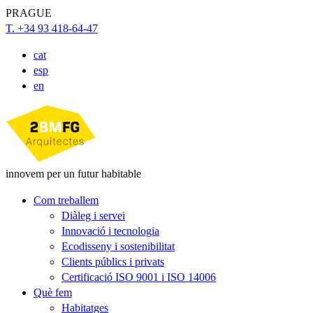
PRAGUE
T. +34 93 418-64-47
cat
esp
en
innovem per un futur habitable
Com treballem
Diàleg i servei
Innovació i tecnologia
Ecodisseny i sostenibilitat
Clients públics i privats
Certificació ISO 9001 i ISO 14006
Què fem
Habitatges