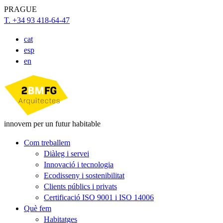
PRAGUE
T. +34 93 418-64-47
cat
esp
en
innovem per un futur habitable
Com treballem
Diàleg i servei
Innovació i tecnologia
Ecodisseny i sostenibilitat
Clients públics i privats
Certificació ISO 9001 i ISO 14006
Què fem
Habitatges