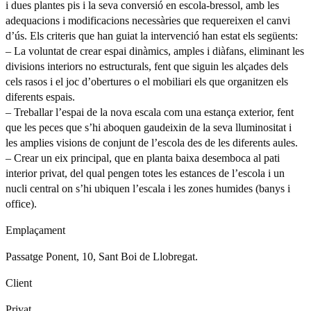
i dues plantes pis i la seva conversió en escola-bressol, amb les
adequacions i modificacions necessàries que requereixen el canvi
d’ús. Els criteris que han guiat la intervenció han estat els següents:
– La voluntat de crear espai dinàmics, amples i diàfans, eliminant les
divisions interiors no estructurals, fent que siguin les alçades dels
cels rasos i el joc d’obertures o el mobiliari els que organitzen els
diferents espais.
– Treballar l’espai de la nova escala com una estança exterior, fent
que les peces que s’hi aboquen gaudeixin de la seva lluminositat i
les amplies visions de conjunt de l’escola des de les diferents aules.
– Crear un eix principal, que en planta baixa desemboca al pati
interior privat, del qual pengen totes les estances de l’escola i un
nucli central on s’hi ubiquen l’escala i les zones humides (banys i
office).
Emplaçament
Passatge Ponent, 10, Sant Boi de Llobregat.
Client
Privat