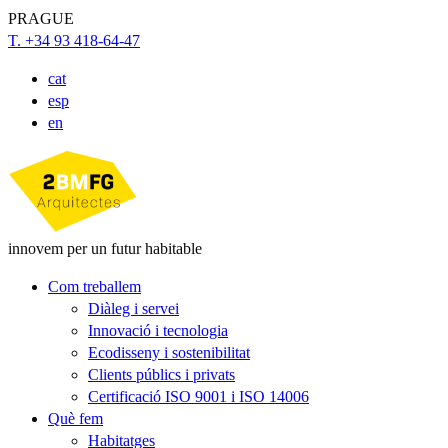
PRAGUE
T. +34 93 418-64-47
cat
esp
en
innovem per un futur habitable
Com treballem
Diàleg i servei
Innovació i tecnologia
Ecodisseny i sostenibilitat
Clients públics i privats
Certificació ISO 9001 i ISO 14006
Què fem
Habitatges