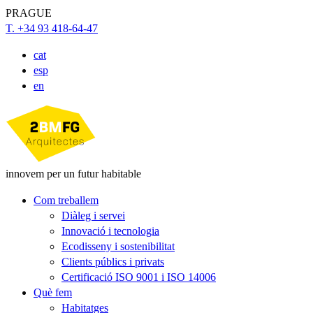
PRAGUE
T. +34 93 418-64-47
cat
esp
en
innovem per un futur habitable
Com treballem
Diàleg i servei
Innovació i tecnologia
Ecodisseny i sostenibilitat
Clients públics i privats
Certificació ISO 9001 i ISO 14006
Què fem
Habitatges