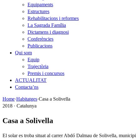
Equipaments
Estructures
Rehabilitacions i reformes
La Sagrada Família
Dictamens i diagnosi
Conferències
Publicacions
Qui som
Equip
Trajectòria
Premis i concursos
ACTUALITAT
Contacta’ns
Home
·
Habitatges
·
Casa a Solivella
2018 · Catalunya
Casa a Solivella
El solar es troba situat al carrer Abdó Dal­mau de Solivella, municipi