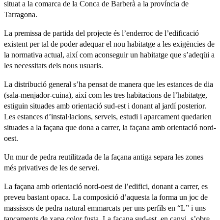
si­tuat a la comarca de la Conca de Barberà a la província de
Tarragona.
La premissa de partida del projecte és l’enderroc de l’edificació
existent per tal de poder adequar el nou habitatge a les exigències de
la normativa actual, així com aconseguir un habitatge que s’adeqüi a
les necessitats dels nous usuaris.
La distribució general s’ha pensat de ma­nera que les estances de dia
(sala‐menja­dor‐cuina), així com les tres habitacions de l’habitatge,
estiguin situades amb orientació sud‐est i donant al jardí poste­rior.
Les estances d’instal∙lacions, serveis, estudi i aparcament quedarien
situades a la façana que dona a carrer, la façana amb orientació nord‐
oest.
Un mur de pedra reutilitzada de la façana antiga separa les zones
més privatives de les de servei.
La façana amb orientació nord‐oest de l’edifici, donant a carrer, es
preveu bas­tant opaca. La composició d’aquesta la forma un joc de
massissos de pedra na­tural emmarcats per uns perfils en “L” i uns
tancaments de xapa color fusta. La façana sud‐est, en canvi, s’obre