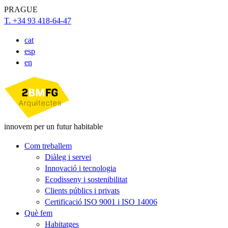
PRAGUE
T. +34 93 418-64-47
cat
esp
en
innovem per un futur habitable
Com treballem
Diàleg i servei
Innovació i tecnologia
Ecodisseny i sostenibilitat
Clients públics i privats
Certificació ISO 9001 i ISO 14006
Què fem
Habitatges