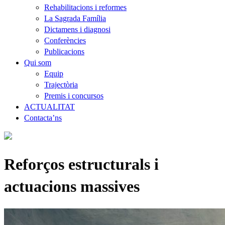
Rehabilitacions i reformes
La Sagrada Família
Dictamens i diagnosi
Conferències
Publicacions
Qui som
Equip
Trajectòria
Premis i concursos
ACTUALITAT
Contacta’ns
Reforços estructurals i
actuacions massives