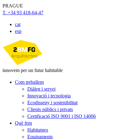
PRAGUE
T. +34 93 418-64-47
cat
esp
innovem per un futur habitable
Com treballem
Diàleg i servei
Innovació i tecnologia
Ecodisseny i sostenibilitat
Clients públics i privats
Certificació ISO 9001 i ISO 14006
Què fem
Habitatges
Equipaments