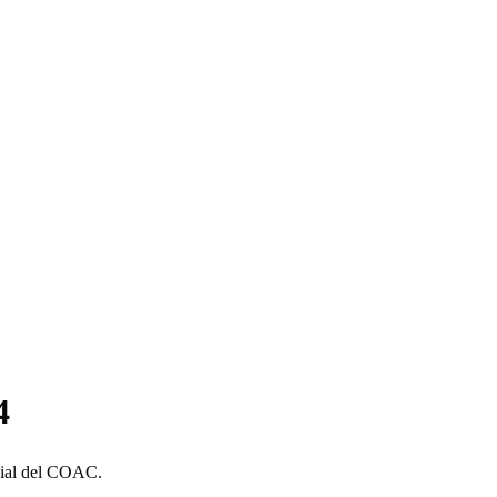
4
egial del COAC.