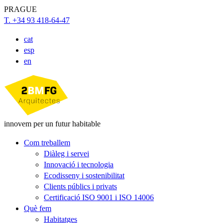
PRAGUE
T. +34 93 418-64-47
cat
esp
en
innovem per un futur habitable
Com treballem
Diàleg i servei
Innovació i tecnologia
Ecodisseny i sostenibilitat
Clients públics i privats
Certificació ISO 9001 i ISO 14006
Què fem
Habitatges