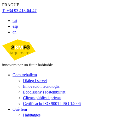
PRAGUE
T. +34 93 418-64-47
cat
esp
en
innovem per un futur habitable
Com treballem
Diàleg i servei
Innovació i tecnologia
Ecodisseny i sostenibilitat
Clients públics i privats
Certificació ISO 9001 i ISO 14006
Què fem
Habitatges