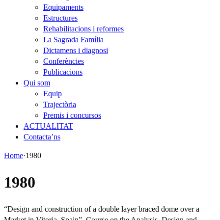
Equipaments
Estructures
Rehabilitacions i reformes
La Sagrada Família
Dictamens i diagnosi
Conferències
Publicacions
Qui som
Equip
Trajectòria
Premis i concursos
ACTUALITAT
Contacta’ns
Home
·
1980
1980
“Design and construction of a double layer braced dome over a
Market in Vitoria, Spain”. Course on the Analysis, Design and