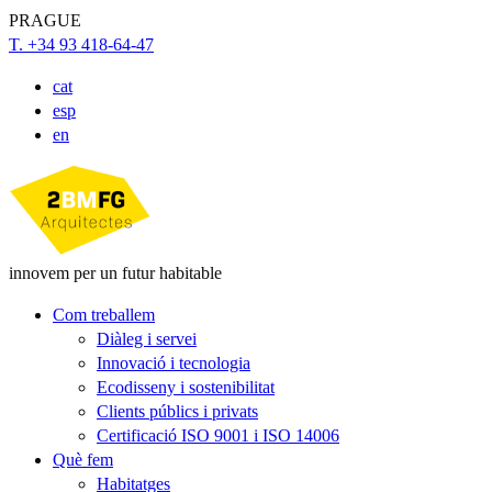
PRAGUE
T. +34 93 418-64-47
cat
esp
en
innovem per un futur habitable
Com treballem
Diàleg i servei
Innovació i tecnologia
Ecodisseny i sostenibilitat
Clients públics i privats
Certificació ISO 9001 i ISO 14006
Què fem
Habitatges