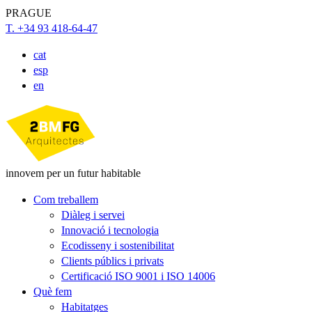
PRAGUE
T. +34 93 418-64-47
cat
esp
en
innovem per un futur habitable
Com treballem
Diàleg i servei
Innovació i tecnologia
Ecodisseny i sostenibilitat
Clients públics i privats
Certificació ISO 9001 i ISO 14006
Què fem
Habitatges