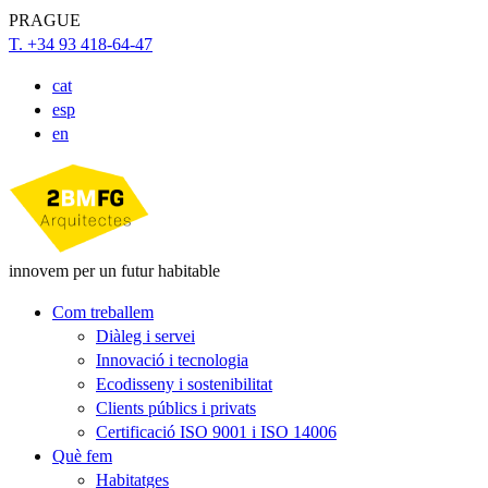
PRAGUE
T. +34 93 418-64-47
cat
esp
en
innovem per un futur habitable
Com treballem
Diàleg i servei
Innovació i tecnologia
Ecodisseny i sostenibilitat
Clients públics i privats
Certificació ISO 9001 i ISO 14006
Què fem
Habitatges