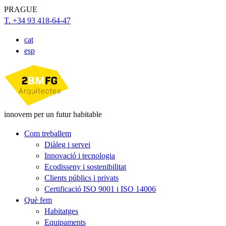
PRAGUE
T. +34 93 418-64-47
cat
esp
innovem per un futur habitable
Com treballem
Diàleg i servei
Innovació i tecnologia
Ecodisseny i sostenibilitat
Clients públics i privats
Certificació ISO 9001 i ISO 14006
Què fem
Habitatges
Equipaments