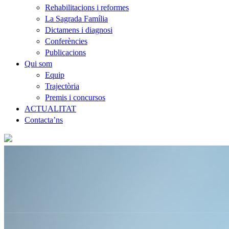
Rehabilitacions i reformes
La Sagrada Família
Dictamens i diagnosi
Conferències
Publicacions
Qui som
Equip
Trajectòria
Premis i concursos
ACTUALITAT
Contacta’ns