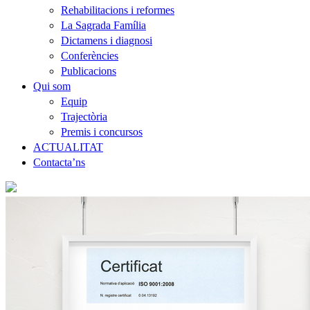
Rehabilitacions i reformes
La Sagrada Família
Dictamens i diagnosi
Conferències
Publicacions
Qui som
Equip
Trajectòria
Premis i concursos
ACTUALITAT
Contacta’ns