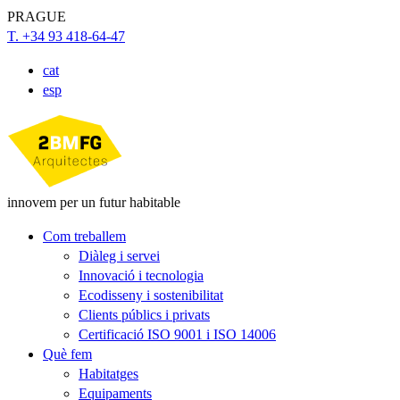
PRAGUE
T. +34 93 418-64-47
cat
esp
innovem per un futur habitable
Com treballem
Diàleg i servei
Innovació i tecnologia
Ecodisseny i sostenibilitat
Clients públics i privats
Certificació ISO 9001 i ISO 14006
Què fem
Habitatges
Equipaments