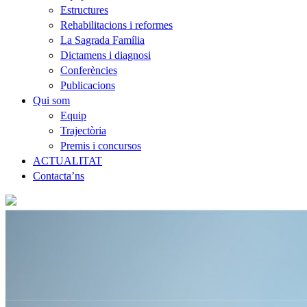
Estructures
Rehabilitacions i reformes
La Sagrada Família
Dictamens i diagnosi
Conferències
Publicacions
Qui som
Equip
Trajectòria
Premis i concursos
ACTUALITAT
Contacta’ns