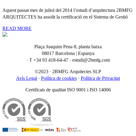
Aquest passat mes de juliol del 2014 l’estudi d’arquitectura 2BMFG
ARQUITECTES ha assolit la certificació en el Sistema de Gestió
READ MORE
Plaça Joaquim Pena 8, planta baixa
08017 Barcelona | Espanya
· T +34 93 418-64-47 · estudi@2bmfg.com
©2023 · 2BMFG Arquitectes SLP
Avís Legal
·
Política de cookies
·
Política de Privacitat
Certificats de qualitat ISO 9001 i ISO 14006