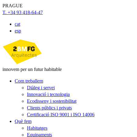
PRAGUE
T. +34 93 418-64-47
cat
esp
innovem per un futur habitable
Com treballem
Diàleg i servei
Innovació i tecnologia
Ecodisseny i sostenibilitat
Clients públics i privats
Certificació ISO 9001 i ISO 14006
Què fem
Habitatges
Equipaments