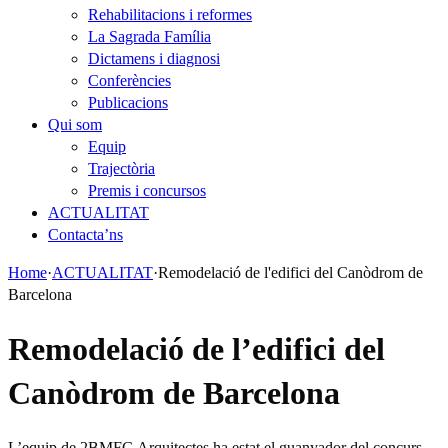
Rehabilitacions i reformes
La Sagrada Família
Dictamens i diagnosi
Conferències
Publicacions
Qui som
Equip
Trajectòria
Premis i concursos
ACTUALITAT
Contacta’ns
Home
·
ACTUALITAT
·
Remodelació de l'edifici del Canòdrom de
Barcelona
Remodelació de l’edifici del
Canòdrom de Barcelona
L’equip de 2BMFG Arquitectes ha estat el guanyador del concurs