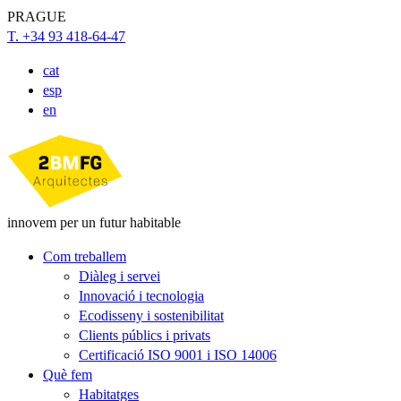
PRAGUE
T. +34 93 418-64-47
cat
esp
en
innovem per un futur habitable
Com treballem
Diàleg i servei
Innovació i tecnologia
Ecodisseny i sostenibilitat
Clients públics i privats
Certificació ISO 9001 i ISO 14006
Què fem
Habitatges