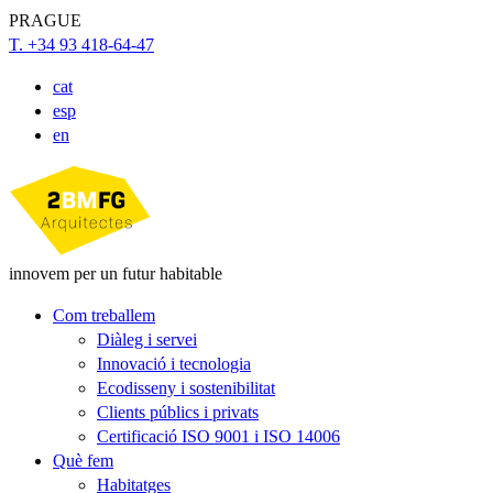
PRAGUE
T. +34 93 418-64-47
cat
esp
en
innovem per un futur habitable
Com treballem
Diàleg i servei
Innovació i tecnologia
Ecodisseny i sostenibilitat
Clients públics i privats
Certificació ISO 9001 i ISO 14006
Què fem
Habitatges