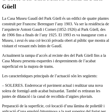
Güell
La Casa Museu Gaudí del Park Güell és un edifici de quatre plantes
construït per Francesc Berenguer l’any 1903. Va ser la residència de
l’arquitecte Antoni Gaudi i Cornet (1852-1926) al Park Güell, des
de 1906 fins a finals de l’any 1925. El 1993 es va inaugurar com a
Museu, i avui és una col·lecció privada obert al públic que mostra al
visitant el vessant més íntim de Gaudí.
Actualment la rampa d’accés al recinte des del Park Güell fins a la
Casa Museu presenta esquerdes i despreniments de l’acabat
superficial en la majora de trams.
Les característiques principals de l’actuació són les següents:
– SOLERES. Enderrocar el paviment actual i realitzar una nova
solera de formigó amb acabat buixardat. També es retiraran les
juntes de dilatació i la canal de recollida d’aigües pluvials.
Preparació de la superfície, col·locació d’una làmina de polietilè i
aplicació d’una emulsió bituminosa a la part superior del forjat per