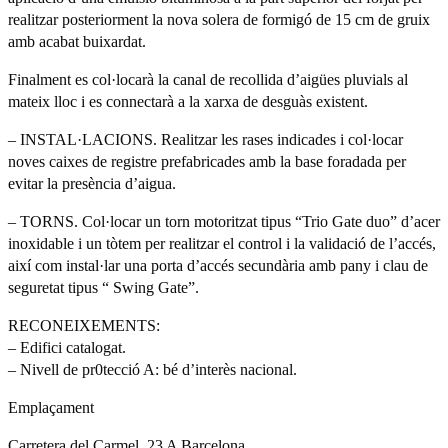
realitzar posteriorment la nova solera de formigó de 15 cm de gruix
amb acabat buixardat.
Finalment es col·locarà la canal de recollida d’aigües pluvials al
mateix lloc i es connectarà a la xarxa de desguàs existent.
– INSTAL·LACIONS. Realitzar les rases indicades i col·locar
noves caixes de registre prefabricades amb la base foradada per
evitar la presència d’aigua.
– TORNS. Col·locar un torn motoritzat tipus “Trio Gate duo” d’acer
inoxidable i un tòtem per realitzar el control i la validació de l’accés,
així com instal·lar una porta d’accés secundària amb pany i clau de
seguretat tipus “ Swing Gate”.
RECONEIXEMENTS:
– Edifici catalogat.
– Nivell de pr0tecció A: bé d’interès nacional.
Emplaçament
Carretera del Carmel, 23 A Barcelona.