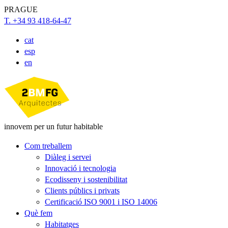
PRAGUE
T. +34 93 418-64-47
cat
esp
en
innovem per un futur habitable
Com treballem
Diàleg i servei
Innovació i tecnologia
Ecodisseny i sostenibilitat
Clients públics i privats
Certificació ISO 9001 i ISO 14006
Què fem
Habitatges