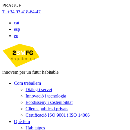
PRAGUE
T. +34 93 418-64-47
cat
esp
en
innovem per un futur habitable
Com treballem
Diàleg i servei
Innovació i tecnologia
Ecodisseny i sostenibilitat
Clients públics i privats
Certificació ISO 9001 i ISO 14006
Què fem
Habitatges