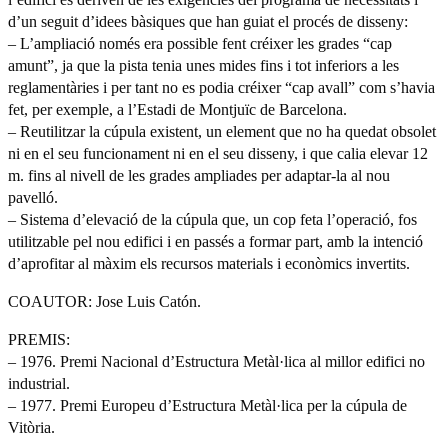
d’un seguit d’idees bàsiques que han guiat el procés de disseny:
– L’ampliació només era possible fent créixer les grades “cap
amunt”, ja que la pista tenia unes mides fins i tot inferiors a les
reglamentàries i per tant no es podia créixer “cap avall” com s’havia
fet, per exemple, a l’Estadi de Montjuïc de Barcelona.
– Reutilitzar la cúpula existent, un element que no ha quedat obsolet
ni en el seu funcionament ni en el seu disseny, i que calia elevar 12
m. fins al nivell de les grades ampliades per adaptar-la al nou
pavelló.
– Sistema d’elevació de la cúpula que, un cop feta l’operació, fos
utilitzable pel nou edifici i en passés a formar part, amb la intenció
d’aprofitar al màxim els recursos materials i econòmics invertits.
COAUTOR: Jose Luis Catón.
PREMIS:
– 1976. Premi Nacional d’Estructura Metàl·lica al millor edifici no
industrial.
– 1977. Premi Europeu d’Estructura Metàl·lica per la cúpula de
Vitòria.