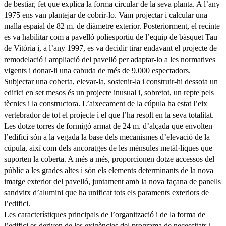
de bestiar, fet que explica la forma circular de la seva planta. A l’any
1975 ens van plantejar de cobrir-lo. Vam projectar i calcular una
malla espaial de 82 m. de diàmetre exterior. Posteriorment, el recinte
es va habilitar com a pavelló poliesportiu de l’equip de bàsquet Tau
de Vitòria i, a l’any 1997, es va decidir tirar endavant el projecte de
remodelació i ampliació del pavelló per adaptar-lo a les normatives
vigents i donar-li una cabuda de més de 9.000 espectadors.
Subjectar una coberta, elevar-la, sostenir-la i construir-hi dessota un
edifici en set mesos és un projecte inusual i, sobretot, un repte pels
tècnics i la constructora. L’aixecament de la cúpula ha estat l’eix
vertebrador de tot el projecte i el que l’ha resolt en la seva totalitat.
Les dotze torres de formigó armat de 24 m. d’alçada que envolten
l’edifici són a la vegada la base dels mecanismes d’elevació de la
cúpula, així com dels ancoratges de les mènsules metàl·liques que
suporten la coberta. A més a més, proporcionen dotze accessos del
públic a les grades altes i són els elements determinants de la nova
imatge exterior del pavelló, juntament amb la nova façana de panells
sandvitx d’alumini que ha unificat tots els paraments exteriors de
l’edifici.
Les característiques principals de l’organització i de la forma de
l’edifici es deriven de les exigències del programa de necessitats i