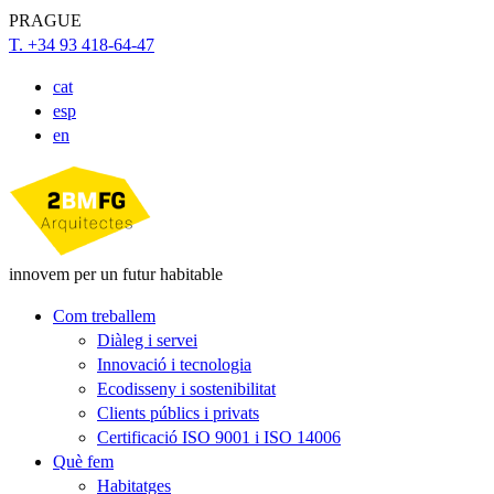
PRAGUE
T. +34 93 418-64-47
cat
esp
en
innovem per un futur habitable
Com treballem
Diàleg i servei
Innovació i tecnologia
Ecodisseny i sostenibilitat
Clients públics i privats
Certificació ISO 9001 i ISO 14006
Què fem
Habitatges