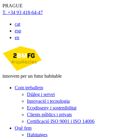
PRAGUE
T. +34 93 418-64-47
cat
esp
en
innovem per un futur habitable
Com treballem
Diàleg i servei
Innovació i tecnologia
Ecodisseny i sostenibilitat
Clients públics i privats
Certificació ISO 9001 i ISO 14006
Què fem
Habitatges