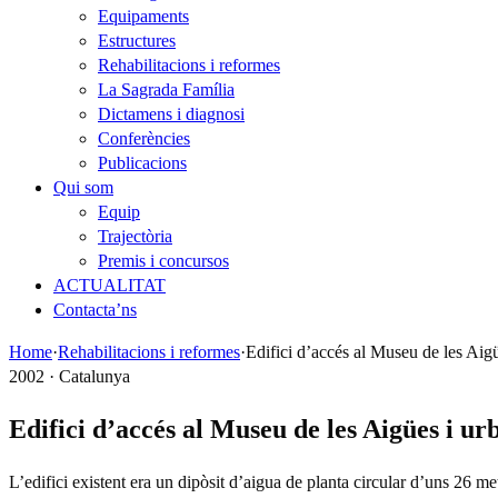
Equipaments
Estructures
Rehabilitacions i reformes
La Sagrada Família
Dictamens i diagnosi
Conferències
Publicacions
Qui som
Equip
Trajectòria
Premis i concursos
ACTUALITAT
Contacta’ns
Home
·
Rehabilitacions i reformes
·
Edifici d’accés al Museu de les Aigü
2002 · Catalunya
Edifici d’accés al Museu de les Aigües i ur
L’edifici existent era un dipòsit d’aigua de planta circular d’uns 26 m