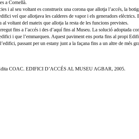
es a Cornellà.
 i al seu voltant es construeix una corona que allotja l’accés, la botiga, e
’edifici veí que allotjava les calderes de vapor i els generadors elèctrics
 al voltant del mateix que allotja la resta de les funcions previstes.
orregut fins a l’accés i des d’aquí fins al Museu. La solució adoptada con
l’edifici i que l’emmarquen. Aquest paviment ens porta fins al propi Edif
l’edifici, passant per un estany junt a la façana fins a un altre de més
Garraf. Edita COAC. EDIFICI D’ACCÉS AL MUSEU AGBAR, 2005.