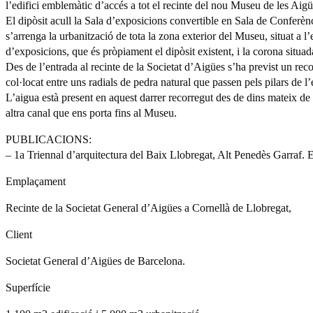
l’edifici emblemàtic d’accés a tot el recinte del nou Museu de les Aigü
El dipòsit acull la Sala d’exposicions convertible en Sala de Conferències
s’arrenga la urbanització de tota la zona exterior del Museu, situat a l
d’exposicions, que és pròpiament el dipòsit existent, i la corona situada
Des de l’entrada al recinte de la Societat d’Aigües s’ha previst un rec
col·locat entre uns radials de pedra natural que passen pels pilars de 
L’aigua està present en aquest darrer recorregut des de dins mateix de 
altra canal que ens porta fins al Museu.
PUBLICACIONS:
– 1a Triennal d’arquitectura del Baix Llobregat, Alt Penedès 
Emplaçament
Recinte de la Societat General d’Aigües a Cornellà de Llobregat,
Client
Societat General d’Aigües de Barcelona.
Superfície