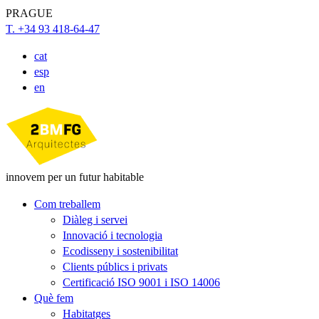
PRAGUE
T. +34 93 418-64-47
cat
esp
en
innovem per un futur habitable
Com treballem
Diàleg i servei
Innovació i tecnologia
Ecodisseny i sostenibilitat
Clients públics i privats
Certificació ISO 9001 i ISO 14006
Què fem
Habitatges