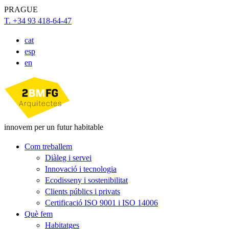
PRAGUE
T. +34 93 418-64-47
cat
esp
en
innovem per un futur habitable
Com treballem
Diàleg i servei
Innovació i tecnologia
Ecodisseny i sostenibilitat
Clients públics i privats
Certificació ISO 9001 i ISO 14006
Què fem
Habitatges