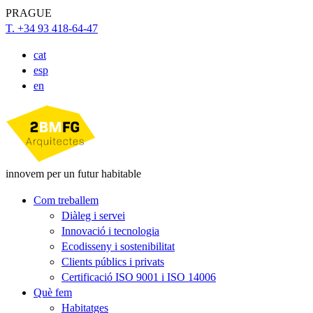
PRAGUE
T. +34 93 418-64-47
cat
esp
en
innovem per un futur habitable
Com treballem
Diàleg i servei
Innovació i tecnologia
Ecodisseny i sostenibilitat
Clients públics i privats
Certificació ISO 9001 i ISO 14006
Què fem
Habitatges