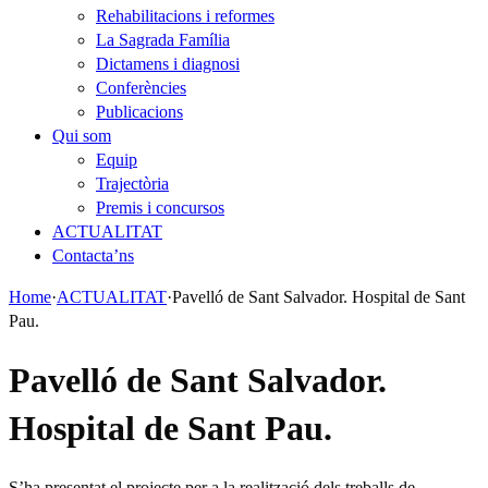
Rehabilitacions i reformes
La Sagrada Família
Dictamens i diagnosi
Conferències
Publicacions
Qui som
Equip
Trajectòria
Premis i concursos
ACTUALITAT
Contacta’ns
Home
·
ACTUALITAT
·
Pavelló de Sant Salvador. Hospital de Sant
Pau.
Pavelló de Sant Salvador.
Hospital de Sant Pau.
S’ha presentat el projecte per a la realització dels treballs de