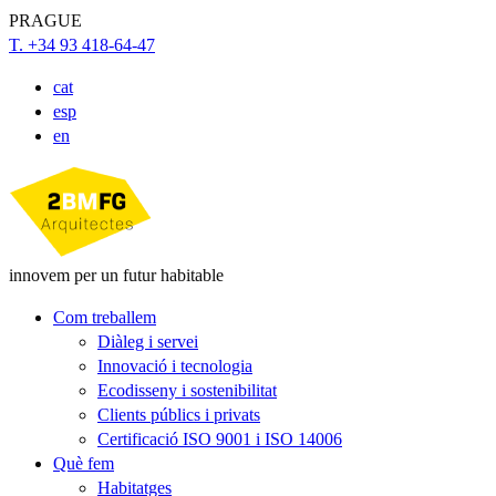
PRAGUE
T. +34 93 418-64-47
cat
esp
en
innovem per un futur habitable
Com treballem
Diàleg i servei
Innovació i tecnologia
Ecodisseny i sostenibilitat
Clients públics i privats
Certificació ISO 9001 i ISO 14006
Què fem
Habitatges