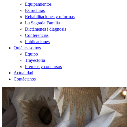
Equipamientos
Estructuras
Rehabilitaciones y reformas
La Sagrada Familia
Dictámenes i diagnosis
Conferencias
Publicaciones
Quiénes somos
Equipo
Trayectoria
Premios y concursos
Actualidad
Contáctanos