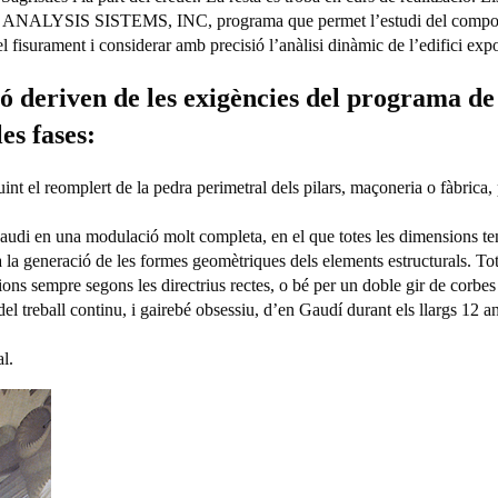
ANALYSIS SISTEMS, INC, programa que permet l’estudi del comportame
l fisurament i considerar amb precisió l’anàlisi dinàmic de l’edifici expo
ió deriven de les exigències del programa de 
es fases:
int el reomplert de la pedra perimetral dels pilars, maçoneria o fàbrica, 
udi en una modulació molt completa, en el que totes les dimensions ten
la generació de les formes geomètriques dels elements estructurals. Tote
ons sempre segons les directrius rectes, o bé per un doble gir de corbes
 del treball continu, i gairebé obsessiu, d’en Gaudí durant els llargs 12 
al.