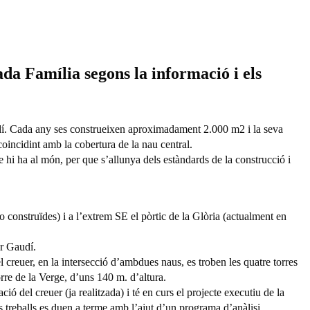
rada Família segons la informació i els
udí. Cada any ses construeixen aproximadament 2.000 m2 i la seva
incidint amb la cobertura de la nau central.
ue hi ha al món, per que s’allunya dels estàndards de la construcció i
no construïdes) i a l’extrem SE el pòrtic de la Glòria (actualment en
er Gaudí.
l creuer, en la intersecció d’ambdues naus, es troben les quatre torres
torre de la Verge, d’uns 140 m. d’altura.
ió del creuer (ja realitzada) i té en curs el projecte executiu de la
ls treballs es duen a terme amb l’ajut d’un programa d’anàlisi