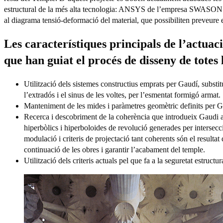
estructural de la més alta tecnologia: ANSYS de l’empresa SWASON 
al diagrama tensió-deformació del material, que possibiliten preveure e
Les característiques principals de l’actuac
que han guiat el procés de disseny de totes l
Utilització dels sistemes constructius emprats per Gaudí, substitu
l’extradós i el sinus de les voltes, per l’esmentat formigó armat.
Manteniment de les mides i paràmetres geomètric definits per Ga
Recerca i descobriment de la coherència que introdueix Gaudi a 
hiperbòlics i hiperboloides de revolució generades per intersecci
modulació i criteris de projectació tant coherents són el resultat
continuació de les obres i garantir l’acabament del temple.
Utilització dels criteris actuals pel que fa a la seguretat estructur