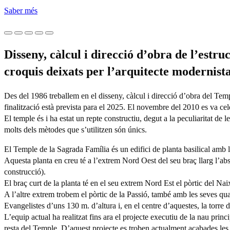
Saber més
Disseny, càlcul i direcció d’obra de l’estru
croquis deixats per l’arquitecte modernist
Des del 1986 treballem en el disseny, càlcul i direcció d’obra del T
finalització està prevista para el 2025. El novembre del 2010 es va c
El temple és i ha estat un repte constructiu, degut a la peculiaritat de
molts dels mètodes que s’utilitzen són únics.
El Temple de la Sagrada Família és un edifici de planta basilical amb la
Aquesta planta en creu té a l’extrem Nord Oest del seu braç llarg l’absc
construcció).
El braç curt de la planta té en el seu extrem Nord Est el pòrtic del Nai
A l’altre extrem trobem el pòrtic de la Passió, també amb les seves quat
Evangelistes d’uns 130 m. d’altura i, en el centre d’aquestes, la torre d
L’equip actual ha realitzat fins ara el projecte executiu de la nau princ
resta del Temple. D’aquest projecte es troben actualment acabades les Sa