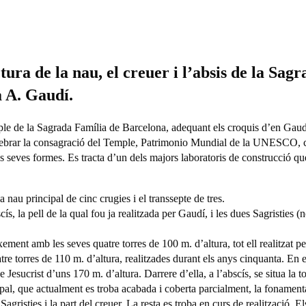
ctura de la nau, el creuer i l’absis de la Sag
a A. Gaudí.
emple de la Sagrada Família de Barcelona, adequant els croquis d’en Ga
elebrar la consagració del Temple, Patrimonio Mundial de la UNESCO, co
 les seves formes. Es tracta d’un dels majors laboratoris de construcció q
 nau principal de cinc crugies i el transsepte de tres.
ís, la pell de la qual fou ja realitzada per Gaudí, i les dues Sagristies (
xement amb les seves quatre torres de 100 m. d’altura, tot ell realitzat p
re torres de 110 m. d’altura, realitzades durant els anys cinquanta. En e
e Jesucrist d’uns 170 m. d’altura. Darrere d’ella, a l’abscís, se situa la 
ipal, que actualment es troba acabada i coberta parcialment, la fonamentac
gristies i la part del creuer. La resta es troba en curs de realització. E