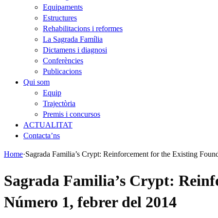
Equipaments
Estructures
Rehabilitacions i reformes
La Sagrada Família
Dictamens i diagnosi
Conferències
Publicacions
Qui som
Equip
Trajectòria
Premis i concursos
ACTUALITAT
Contacta’ns
Home
·
Sagrada Familia’s Crypt: Reinforcement for the Existing Foun
Sagrada Familia’s Crypt: Reinfo
Número 1, febrer del 2014