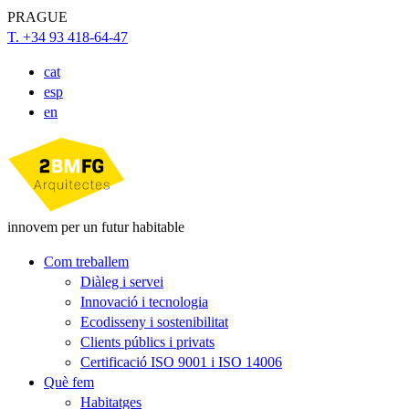
PRAGUE
T. +34 93 418-64-47
cat
esp
en
innovem per un futur habitable
Com treballem
Diàleg i servei
Innovació i tecnologia
Ecodisseny i sostenibilitat
Clients públics i privats
Certificació ISO 9001 i ISO 14006
Què fem
Habitatges