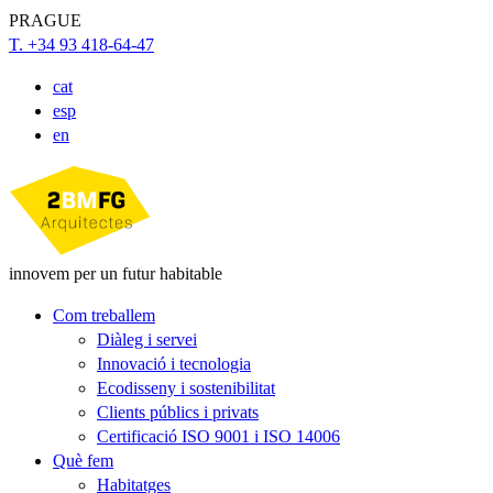
PRAGUE
T. +34 93 418-64-47
cat
esp
en
innovem per un futur habitable
Com treballem
Diàleg i servei
Innovació i tecnologia
Ecodisseny i sostenibilitat
Clients públics i privats
Certificació ISO 9001 i ISO 14006
Què fem
Habitatges