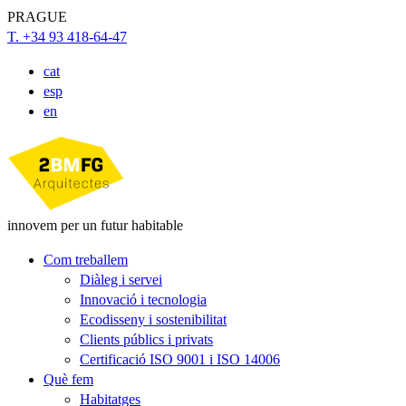
PRAGUE
T. +34 93 418-64-47
cat
esp
en
innovem per un futur habitable
Com treballem
Diàleg i servei
Innovació i tecnologia
Ecodisseny i sostenibilitat
Clients públics i privats
Certificació ISO 9001 i ISO 14006
Què fem
Habitatges