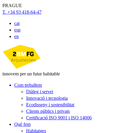
PRAGUE
T. +34 93 418-64-47
cat
esp
en
innovem per un futur habitable
Com treballem
Diàleg i servei
Innovació i tecnologia
Ecodisseny i sostenibilitat
Clients públics i privats
Certificació ISO 9001 i ISO 14006
Què fem
Habitatges