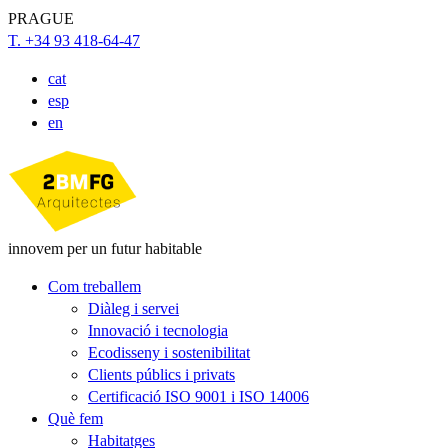
PRAGUE
T. +34 93 418-64-47
cat
esp
en
innovem per un futur habitable
Com treballem
Diàleg i servei
Innovació i tecnologia
Ecodisseny i sostenibilitat
Clients públics i privats
Certificació ISO 9001 i ISO 14006
Què fem
Habitatges