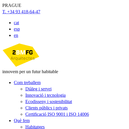
PRAGUE
T. +34 93 418-64-47
cat
esp
en
innovem per un futur habitable
Com treballem
Diàleg i servei
Innovació i tecnologia
Ecodisseny i sostenibilitat
Clients públics i privats
Certificació ISO 9001 i ISO 14006
Què fem
Habitatges